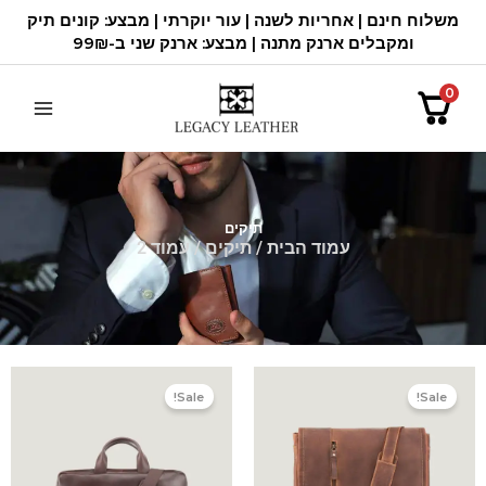
ילוג
משלוח חינם | אחריות לשנה | עור יוקרתי | מבצע: קונים תיק
תוכן
ומקבלים ארנק מתנה | מבצע: ארנק שני ב-99₪
0
תיקים
עמוד הבית
/
תיקים
/ עמוד 2
המחיר
המחיר
המחיר
המחיר
המקורי
הנוכחי
המקורי
הנוכחי
Sale!
Sale!
היה:
הוא:
היה:
הוא:
1,400.00 ₪.
1,680.00 ₪.
1,400.00 ₪.
1,680.00 ₪.