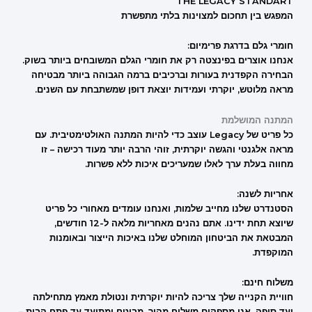
THE LEGACY STANDART
המפגש בין תחכום למצוינות בלתי מתפשרת
חומרי גלם בדרגת פרימיום:
אנחנו אוצרים בפינצטה רק את חומרי הגלם המשובחים ביותר בשוק.
הבחירה הקפדנית בעורות וברכיבים ברמה הגבוהה ביותר מבטיחה
מראה מלוטש, יוקרתי ועמידות יוצאת דופן שמשתבחת עם השנים.
המתנה המושלמת
כל פריט של Legacy עוצב כדי להיות המתנה האולטימטיבית. עם
מראה אלגנטי והגשה יוקרתית, זוהי הרבה יותר מעוד רכישה – זו
מחווה בעלת ערך לאלו שמעריכים איכות ללא פשרות.
אחריות לשנה:
הסטנדרט שלנו מחייב שלמות, ואנחנו עומדים מאחורי כל פריט
שיוצא תחת ידינו. אתם נהנים מאחריות מלאה ל-12 חודשים,
המבטאת את הביטחון המוחלט שלנו באיכות הייצור ובאומנות
המוקפדת.
משלוח חינם:
חוויית הקנייה שלך צריכה להיות יוקרתית ונטולת מאמץ מתחילתה
ועד סופה. אנו מספקים משלוח מהיר, מבוטח ומתועד עד פתח הבית –