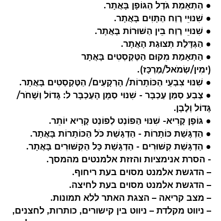
● הַתְאָמַת גֹּדֶל הַגּוֹפָן בָּאֲתָר.
● שִׁנּוּיֵי רֶוַח הַתָּוִים בָּאֲתָר.
● שִׁנּוּיֵי רֶוַח בֵּין הַשּׁוּרוֹת בָּאֲתָר.
● הַגְדָּלַת תְּצוּגַת הָאֲתָר.
● הַתְאָמַת מִקּוּם הַטֶּקְסְטִים בָּאֲתָר
(ימִין/שְׂמֹאל/מֶרְכָּז).
● שִׁנּוּי צִבְעֵי הַכּוֹתָרוֹת/ הָרְקָעִים/ הַטֶּקְסְטִים בָּאֲתָר.
● צֶבַע סַמַּן עַכְבָּר - שִׁנּוּי סַמָּן הָעַכְבָּר ל: גָּדוֹל וְשָׁחֹר/
גָּדוֹל וְלָבָן.
● גּוֹפָן קָרִיא- שִׁנּוּי הַפוֹנְט לְפוֹנְט קָרִיא יוֹתֵר.
● הַדְגָּשַׁת כּוֹתָרוֹת - הַדְגָּשַׁת כֹּל הַכּוֹתָרוֹת בָּאֲתָר.
● הַדְגָּשַׁת קִשּׁוּרִים - הַדְגָּשַׁת כָּל הַקִּשּׁוּרִים בָּאֲתָר.
- הסרת אנימציות והזזת אלמנטים מהמסך.
– הדגשת אלמנט מסוים בעת ריחוף.
– הדגשת אלמנט מסוים בעת לחיצה.
– מצב קריאה – הצגת האתר ללא תמונות.
– ניווט מקלדת – ניווט בין קישורים, כותרות, לחצנים,