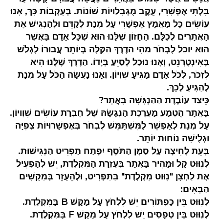
בִּלְתִּי אֶפְשָׁרִי, עֵקֶב מֻגְבָּלוּיוֹת שׁוֹנוֹת. בְּעִקְבוֹת כָּךְ, אָנוּ
עוֹשִׂים כָּל מַאֲמָץ אֶפְשָׁרִי עַל מְנַת לְקַדֵּם וּלְהַנְגִישׁ אֶת
הָאֲתָרִים לְכֻלָּם. הַחָזוֹן שֶׁלָּנוּ הוּא שֶׁכָּל אָדָם בַּאֲשֶׁר
הוּא יוּכַל לִבְחֹר מַהִי הַדֶּרֶךְ הַקַּלָּה בְּיוֹתֵר עֲבוּרוֹ לִגְלֹשׁ
בָּאִינְטֶרְנֵט, וְאָנוּ נוּכַל לְסַיֵּעַ בְּיָדוֹ. הַדֶּרֶךְ שֶׁלָּנוּ הִיא
לִזְכֹּר, לְכֹל אָדָם מַגִּיעַ שִׁוְיוֹן. וְאָנוּ נַעֲשָׂה הַכֹּל עַל מְנַת
לְהַגִּיעַ לְכָךְ.
כֵּיצַד עוֹבֶדֶת הַהַנְגָּשָׁה בָּאֲתָר?
בָּאֲתָר הֻטְמַע מַעֲרֶכֶת הַנְגָשָׂהּ שֶׁל חֶבְרַת עוֹשִׂים שִׁוְויוֹן.
עַל מְנַת לְאַפְשֵׁר לַמִּשְׁתַּמֵּשׁ לִבְחֹר בְּאֶפְשָׁרוּיוֹת צְפִיָּה
וּגְלִישָׁה נוֹחוּת יוֹתֵר.
בְּעֵת לְחִיצָה עַל סַמָּן הַתֹּסֶף יִפָּתַח תַּפְרִיט הַנְּגִישׁוּת.
לְנִוּוּט קַל וּמָהִיר בָּאֲתָר בְּעֶזְרַת הַמִּקְלֶדֶת, יֵשׁ לְהַפְעִיל
אֶת לַחְצָן "נִוּוּט מִקְלֶדֶת" בַּתַּפְרִיט, וּלְהֵעָזֵר בְּמַקָּשִׁים
הַבָּאִים:
לְנִוּוּט בֵּין כַּפְתּוֹרִים יֵשׁ לִלְחֹץ עַל מַקַּשׁ B בַּמִּקְלֶדֶת.
לְנִוּוּט בֵּין טְפָסִים יֵשׁ לִלְחֹץ עַל מַקַּשׁ F בַּמִּקְלֶדֶת.