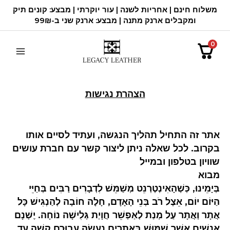
ילוג
משלוח חינם | אחריות לשנה | עור יוקרתי | מבצע: קונים תיק
תוכן
ומקבלים ארנק מתנה | מבצע: ארנק שני ב-99₪
0
הצהרת נגישות
אתר זה התחיל תהליך הנגשה, ועתיד לסיים אותו
בקרוב. לכל שאלה ניתן ליצור קשר עם חברת עושים
שוויון בטלפון ובמייל
מבוא
בְּיָמֵינוּ, כְּשֶׁהָאִינְטֶרְנֵט מְשַׁמֵּשׁ לִדְבָרִים רַבִּים בְּחַיֵּי
הַיּוֹם יוֹם, אֵצֶל רֹב בְּנֵי הָאָדָם, חָלָה חוֹבָה לְהַנְגִישׁ כָּל
אֲתָר וְאֲתָר עַל מְנַת לְאַפְשֵׁר חֲוָיַת גְּלִישָׁה נוֹחָה. יֶשְׁנָם
אֲנָשִׁים אֲשֶׁר שִׁמּוּשׁ בַּאֲתָרִים נַעֲשָׂה עֲבוּרָם קָשֶׁה עַד