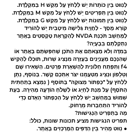
לְנִוּוּט בֵּין כּוֹתָרוֹת יֵשׁ לִלְחֹץ עַל מַקַּשׁ H בַּמִּקְלֶדֶת.
לְנִוּוּט בֵּין תַּפְרִיטִים יֵשׁ לִלְחֹץ עַל מַקַּשׁ M בַּמִּקְלֶדֶת.
לְנִוּוּט בֵּין תְּמוּנוֹת יֵשׁ לִלְחֹץ עַל מַקַּשׁ G בַּמִּקְלֶדֶת.
קוֹרֵא מָסָךְ - לַחֲוָיַת גְּלִישָׁה מֵיטָבִית יֵשׁ לְהוֹרִיד
לַמַּחְשֵׁב תֹּכְנַת NVDA לְהַקְרָאַת טֶקְסְטִים בָּאֲתָר
נִתְקַלְתֶּם בִּבְעָיָה?
בְּמִדָּה וְלֹא מַצָאתֶם אֶת הַתֹּכֶן שֶׁחִפַּשְׂתֶּם בָּאֲתָר אוֹ
שֶׁהִנְּכֶם מְעֻנְיָנִים בְּעֶזְרָה מִנָּצִיג שֵׁרוּת, תּוּכְלוּ לְהַקִּישׁ
f4 וְתִפָּתַח חַלּוֹנִית לְהַשְׁאָרַת פְּרָטִים. הַשְׁאִירוּ שָׁם
וְטֵלֵפוֹן וּנְצִיג מִטַּעֲמֵנוּ יִצֹּר אִתְּכֶם קֶשֶׁר. בְּנוֹסָף, נִתָּן
לִלְחֹץ עַל "כַּפְתּוֹר מְצוּקָה" בַּתּוֹסָף ( נִמְצָא בְּתַחְתִּית
הַתֹּסֶף) עַל מְנַת לְחַיֵּג אוֹ לִשְׁלֹחַ הוֹדָעָה מְהִירָה. בְּעֵת
שִׁמּוּשׁ בַּמַּחְשֵׁב יֵשׁ לִלְחֹץ עַל הַכַּפְתּוֹר הָאָדֹם כְּדֵי
לְהוֹרִיד הִתְחַבְּרוּת מֵרָחוֹק.
מָה בְּתַפְרִיט הַנְּגִישׁוּת?
תפריט הנגישות מציע תכונות שונות, כולל:
● נִוּוּט מָהִיר בֵּין הַדַּפִּים הַמֶּרְכָּזִים בָּאֲתָר.