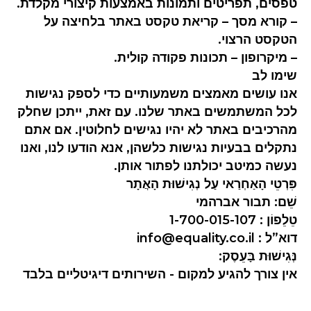
טפסים, תפריטים ותמונות באמצעות קיצורי מקלדת.
– קורא מסך – קריאת טקסט באתר בלחיצה על
הטקסט הרצוי.
– מיקרופון – תכונות פקודה קולית.
שימו לב
אנו עושים מאמצים משמעותיים כדי לספק נגישות
לכל המשתמשים באתר שלנו. עם זאת, ייתכן שחלק
מהרכיבים באתר לא יהיו נגישים לחלוטין. אם אתם
נתקלים בבעיות נגישות כלשהן, אנא הודעו לנו, ואנו
נעשה כמיטב יכולתנו לפתור אותן.
פִּרְטֵי הָאַחְרַאי עַל נְגִישׁוּת הָאֲתָר
שֵׁם: תבור אברהמי
טֵלֵפוֹן : 1-700-015-107
דוא”ל : info@equality.co.il
נְּגִישׁוּת בָּעֵסֶק:
אין צורך להגיע למקום - השירותים דיגיטליים בלבד