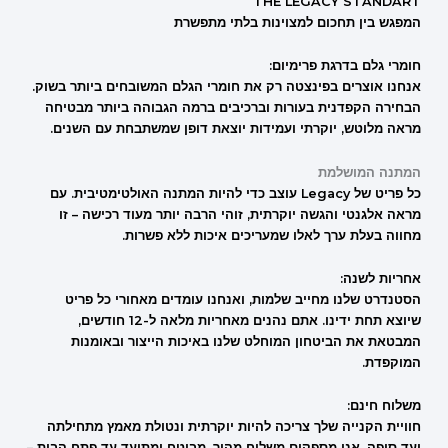
THE LEGACY STANDART
המפגש בין תחכום למצוינות בלתי מתפשרת
חומרי גלם בדרגת פרימיום:
אנחנו אוצרים בפינצטה רק את חומרי הגלם המשובחים ביותר בשוק.
הבחירה הקפדנית בעורות וברכיבים ברמה הגבוהה ביותר מבטיחה
מראה מלוטש, יוקרתי ועמידות יוצאת דופן שמשתבחת עם השנים.
המתנה המושלמת
כל פריט של Legacy עוצב כדי להיות המתנה האולטימטיבית. עם
מראה אלגנטי והגשה יוקרתית, זוהי הרבה יותר מעוד רכישה – זו
מחווה בעלת ערך לאלו שמעריכים איכות ללא פשרות.
אחריות לשנה:
הסטנדרט שלנו מחייב שלמות, ואנחנו עומדים מאחורי כל פריט
שיוצא תחת ידינו. אתם נהנים מאחריות מלאה ל-12 חודשים,
המבטאת את הביטחון המוחלט שלנו באיכות הייצור ובאומנות
המוקפדת.
משלוח חינם:
חוויית הקנייה שלך צריכה להיות יוקרתית ונטולת מאמץ מתחילתה
ועד סופה. אנו מספקים משלוח מהיר, מבוטח ומתועד עד פתח הבית –