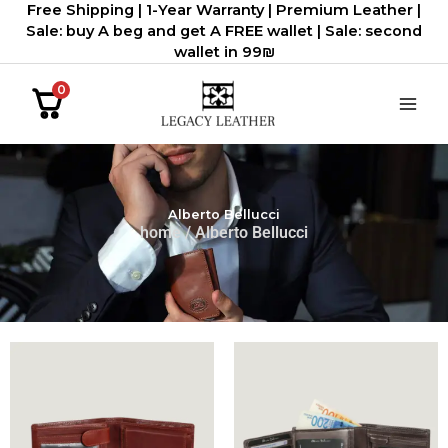
Free Shipping | 1-Year Warranty | Premium Leather |
דילוג
Sale: buy A beg and get A FREE wallet | Sale: second
לתוכן
wallet in 99₪
0
Alberto Bellucci
home
/ Alberto Bellucci
המחיר
המחיר
המחיר
המחיר
הנוכחי
המקורי
הנוכחי
המקורי
הוא:
היה:
הוא:
היה:
456.00 ₪.
380.00 ₪.
384.00 ₪.
320.00 