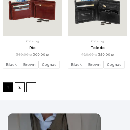
Catalog
Catalog
Rio
Toledo
360.00
₪
300.00
₪
420.00
₪
350.00
₪
Black
Brown
Cognac
Black
Brown
Cognac
1
2
→